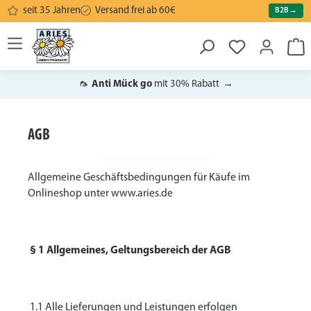
seit 35 Jahren
Versand frei ab 60€
B2B
→
alt springen
War
🦟
Anti Mück go
mit 30% Rabatt
→
AGB
Allgemeine Geschäftsbedingungen für Käufe im
Onlineshop unter www.aries.de
§ 1 Allgemeines, Geltungsbereich der AGB
1.1 Alle Lieferungen und Leistungen erfolgen