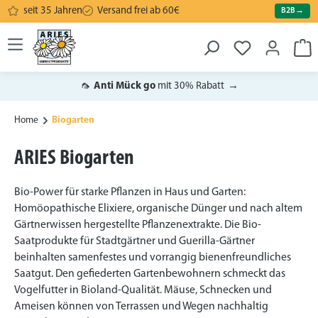
seit 35 Jahren
Versand frei ab 60€
B2B
→
alt springen
War
🦟
Anti Mück go
mit 30% Rabatt
→
Home
Biogarten
ARIES Biogarten
Bio-Power für starke Pflanzen in Haus und Garten:
Homöopathische Elixiere, organische Dünger und nach altem
Gärtnerwissen hergestellte Pflanzenextrakte. Die Bio-
Saatprodukte für Stadtgärtner und Guerilla-Gärtner
beinhalten samenfestes und vorrangig bienenfreundliches
Saatgut. Den gefiederten Gartenbewohnern schmeckt das
Vogelfutter in Bioland-Qualität. Mäuse, Schnecken und
Ameisen können von Terrassen und Wegen nachhaltig