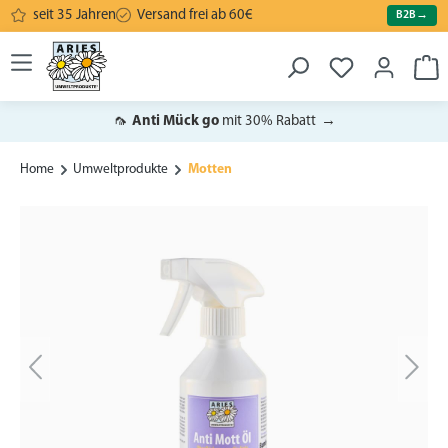
seit 35 Jahren
Versand frei ab 60€
B2B
→
alt springen
War
🦟
Anti Mück go
mit 30% Rabatt
→
Home
Umweltprodukte
Motten
Bildergalerie überspringen