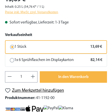
Inhalt:
0.25 L
(54,76 €* / 1 L)
Preise inkl. MwSt. zzgl. Versandkosten
Sofort verfügbar, Lieferzeit: 1-3 Tage
auswählen
Verkaufseinheit
1 Stück
13,69 €
1x 6 Sprühflaschen im Displaykarton
82,14 €
Produkt Anzahl: Gib den gewünschten Wert
In den Warenkorb
Zum Merkzettel hinzufügen
Produktnummer:
41-1192-00