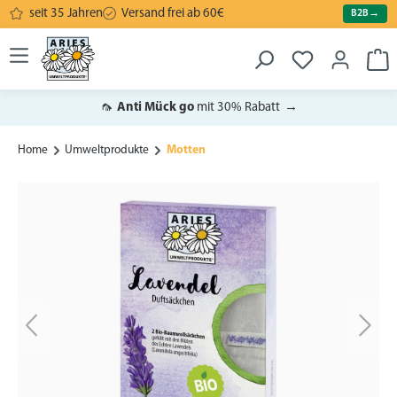
seit 35 Jahren
Versand frei ab 60€
B2B
→
alt springen
War
🦟
Anti Mück go
mit 30% Rabatt
→
Home
Umweltprodukte
Motten
Bildergalerie überspringen