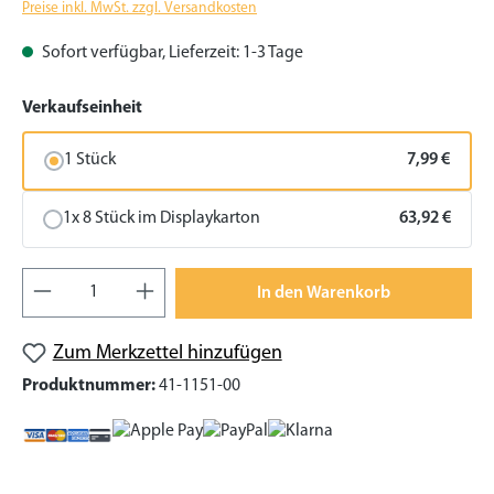
Preise inkl. MwSt. zzgl. Versandkosten
Sofort verfügbar, Lieferzeit: 1-3 Tage
auswählen
Verkaufseinheit
1 Stück
7,99 €
1x 8 Stück im Displaykarton
63,92 €
Produkt Anzahl: Gib den gewünschten Wert
In den Warenkorb
Zum Merkzettel hinzufügen
Produktnummer:
41-1151-00