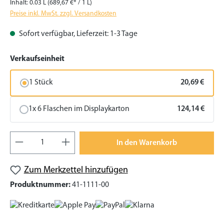
Inhalt:
0.03 L
(689,67 €* / 1 L)
Preise inkl. MwSt. zzgl. Versandkosten
Sofort verfügbar, Lieferzeit: 1-3 Tage
auswählen
Verkaufseinheit
1 Stück
20,69 €
1x 6 Flaschen im Displaykarton
124,14 €
Produkt Anzahl: Gib den gewünschten Wert
In den Warenkorb
Zum Merkzettel hinzufügen
Produktnummer:
41-1111-00