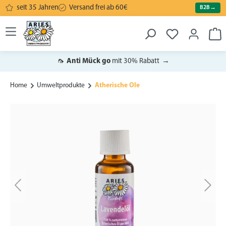
seit 35 Jahren
Versand frei ab 60€
B2B
→
alt springen
War
🦟
Anti Mück go
mit 30% Rabatt
→
Home
Umweltprodukte
Ätherische Öle
Bildergalerie überspringen