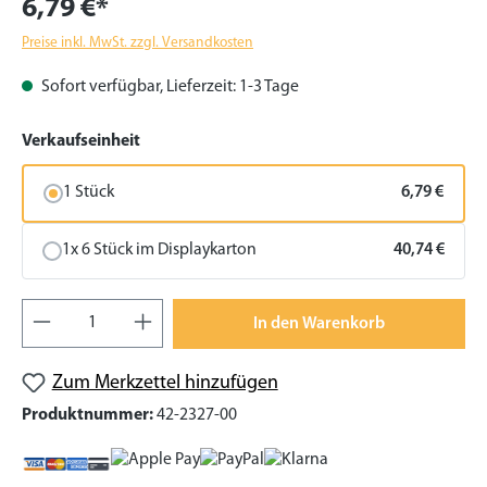
6,79 €*
Preise inkl. MwSt. zzgl. Versandkosten
Sofort verfügbar, Lieferzeit: 1-3 Tage
auswählen
Verkaufseinheit
1 Stück
6,79 €
1x 6 Stück im Displaykarton
40,74 €
Produkt Anzahl: Gib den gewünschten Wert
In den Warenkorb
Zum Merkzettel hinzufügen
Produktnummer:
42-2327-00