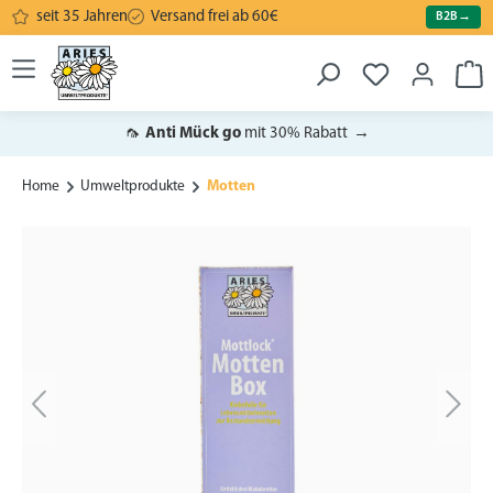
seit 35 Jahren
Versand frei ab 60€
B2B
→
alt springen
War
🦟
Anti Mück go
mit 30% Rabatt
→
Home
Umweltprodukte
Motten
Bildergalerie überspringen