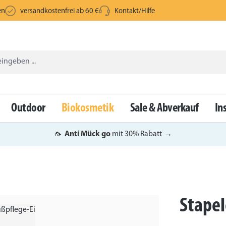
en
versandkostenfrei ab 60 €
Kontakt/Hilfe
Outdoor
Biokosmetik
Sale & Abverkauf
In
🦟
Anti Mück go
mit 30% Rabatt
→
Stapel