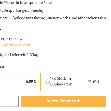
e Pflege für beanspruchte Füße
 Füße spürbar geschmeidig
igte Fußpflege mit Olivenöl, Bienenwachs und ätherischen Ölen
*
139,80 €* / 1 kg)
t. zzgl. Versandkosten
gbar, Lieferzeit: 1-3 Tage
auswählen
eit
1x 6 Stück im
6,99 €
41,94 €
Displaykarton
 Anzahl: Gib den gewünschten Wert ein 
In den Warenkorb