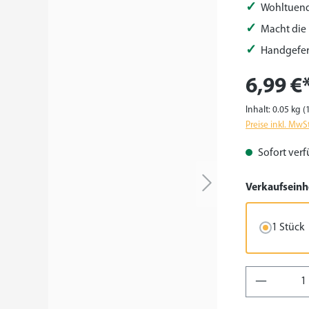
Wohltuend
Macht die
Handgefert
6,99 €
Inhalt:
0.05 kg
(
Preise inkl. MwS
Sofort verfü
Verkaufseinh
1 Stück
Produkt