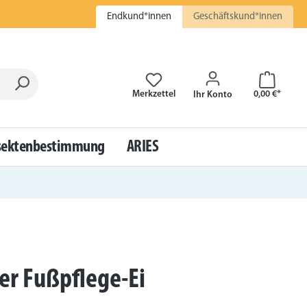
Endkund*innen
Geschäftskund*innen
Warenkor
Merkzettel
0,00 €*
Ihr Konto
sektenbestimmung
ARIES
er Fußpflege-Ei