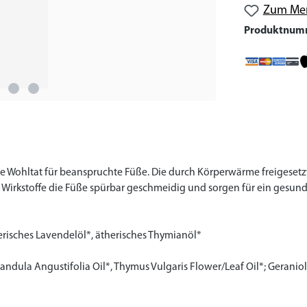
Zum Mer
Produktnum
eine Wohltat für beanspruchte Füße. Die durch Körperwärme freigese
 Wirkstoffe die Füße spürbar geschmeidig und sorgen für ein gesun
erisches Lavendelöl*, ätherisches Thymianöl*
avandula Angustifolia Oil*, Thymus Vulgaris Flower/Leaf Oil*; Gerani