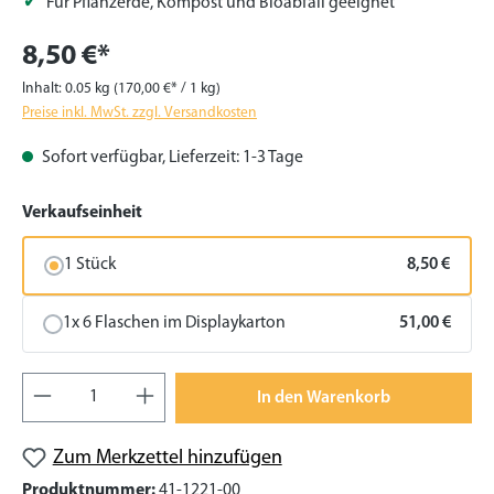
Für Pflanzerde, Kompost und Bioabfall geeignet
8,50 €*
Inhalt:
0.05 kg
(170,00 €* / 1 kg)
Preise inkl. MwSt. zzgl. Versandkosten
Sofort verfügbar, Lieferzeit: 1-3 Tage
auswählen
Verkaufseinheit
1 Stück
8,50 €
1x 6 Flaschen im Displaykarton
51,00 €
Produkt Anzahl: Gib den gewünschten Wert
In den Warenkorb
Zum Merkzettel hinzufügen
Produktnummer:
41-1221-00