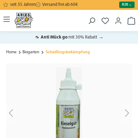
seit 35 Jahren
Versand frei ab 60€
B2B
→
alt springen
War
🦟
Anti Mück go
mit 30% Rabatt
→
Home
Biogarten
Schädlingsbekämpfung
Bildergalerie überspringen