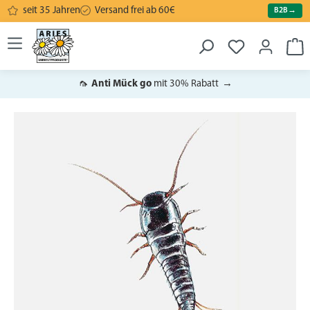
seit 35 Jahren
Versand frei ab 60€
B2B
→
alt springen
War
🦟
Anti Mück go
mit 30% Rabatt
→