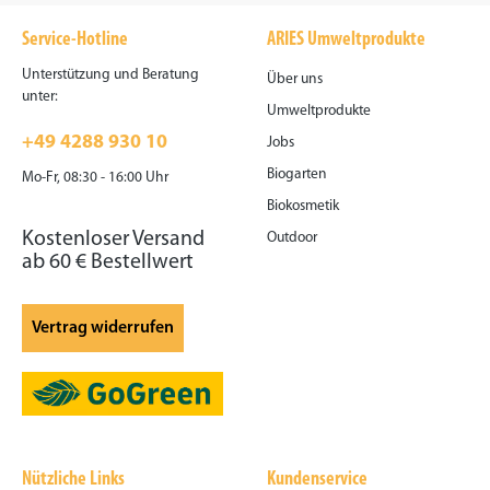
VERORDNUNG (EG) Nr.
gefährdete Bereiche aus ca.
Service-Hotline
ARIES Umweltprodukte
834/2007 iVm IFOAM Basis-
20-30 cm direkt ansprühen.
Richtlinien Ziff. 4.5, Anhang
Anschließend das Mittel gut
Unterstützung und Beratung
Über uns
2.
einwirken lassen und nach
unter:
ca. 4 Std. gut lüften. Bei
Umweltprodukte
einem akuten Befall
+49 4288 930 10
Jobs
empfehlen wir die Beratung
durch ein geprüftes
Biogarten
Mo-Fr, 08:30 - 16:00 Uhr
Schädlingsbekämpfungsunt
Biokosmetik
ernehmen!Hinweise: BAuA-
Reg.-Nr.: N-115819 Repellent |
Kostenloser Versand
Outdoor
UFI: U2VV-35YV-110W-18EX
ab 60 € Bestellwert
Vertrag widerrufen
Nützliche Links
Kundenservice