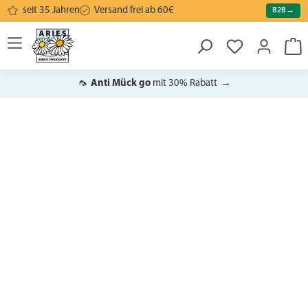
seit 35 Jahren
Versand frei ab 60€
B2B
→
alt springen
War
🦟
Anti Mück go
mit 30% Rabatt
→