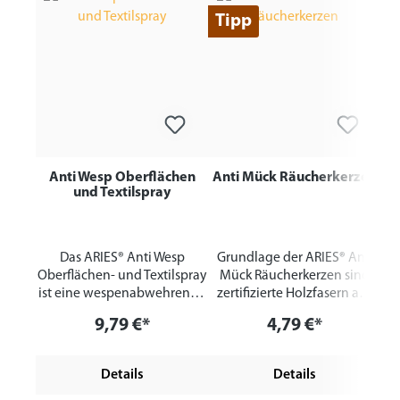
Tipp
Anti Wesp Oberflächen
Anti Mück Räucherkerzen
und Textilspray
Das ARIES® Anti Wesp
Grundlage der ARIES® Anti
Oberflächen- und Textilspray
Mück Räucherkerzen sind
ist eine wespenabwehrende
zertifizierte Holzfasern aus
Duftkombination mit
nachhaltig bewirtschafteten
9,79 €*
4,79 €*
ätherischen Ölen. Geeignet
Wäldern. Das Besondere sind
zum Besprühen von
aber die Lavendelblüten von
Tischdecken, Vorhängen,
unserem Bioland-Kräuterfeld
Details
Details
Fensterbänken, Garten- und
in Stapel, mit denen sie