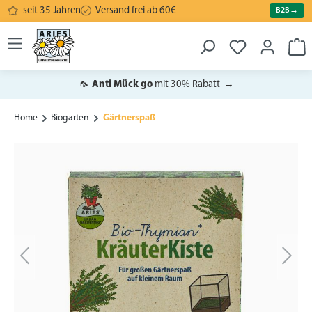
seit 35 Jahren
Versand frei ab 60€
B2B
→
alt springen
War
🦟
Anti Mück go
mit 30% Rabatt
→
Home
Biogarten
Gärtnerspaß
Bildergalerie überspringen