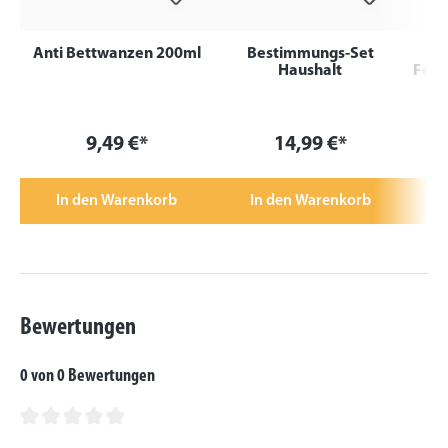
Anti Bettwanzen 200ml
Bestimmungs-Set
Haushalt
Fens
9,49 €*
14,99 €*
In den Warenkorb
In den Warenkorb
Bewertungen
0 von 0 Bewertungen
Durchschnittliche Bewertung von 0 von 5 Sternen