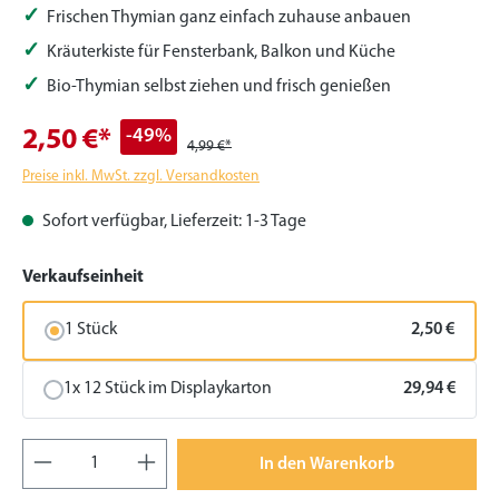
Frischen Thymian ganz einfach zuhause anbauen
Kräuterkiste für Fensterbank, Balkon und Küche
Bio-Thymian selbst ziehen und frisch genießen
-49%
2,50 €*
4,99 €*
Preise inkl. MwSt. zzgl. Versandkosten
Sofort verfügbar, Lieferzeit: 1-3 Tage
auswählen
Verkaufseinheit
1 Stück
2,50 €
1x 12 Stück im Displaykarton
29,94 €
Produkt Anzahl: Gib den gewünschten Wert
In den Warenkorb