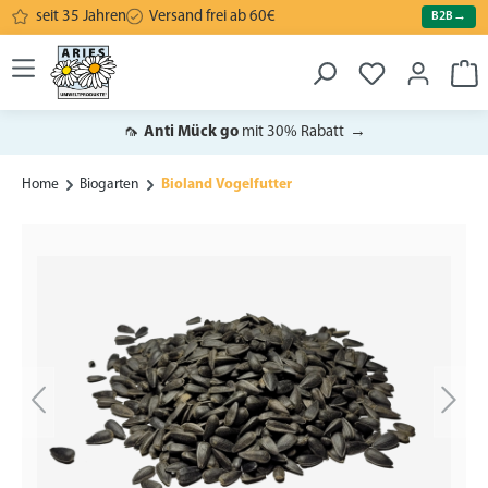
seit 35 Jahren
Versand frei ab 60€
B2B
→
alt springen
War
🦟
Anti Mück go
mit 30% Rabatt
→
Home
Biogarten
Bioland Vogelfutter
Bildergalerie überspringen