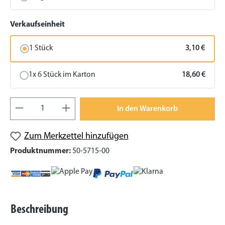
auswählen
Verkaufseinheit
1 Stück
3,10 €
1x 6 Stück im Karton
18,60 €
Produkt Anzahl: Gib den gewünschten Wert
In den Warenkorb
Zum Merkzettel hinzufügen
Produktnummer:
50-5715-00
Beschreibung