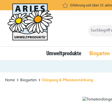
Erfahrung seit über 35 Jahr
springen
Zur Hauptnavigation springen
Umweltprodukte
Biogarten
Home
Biogarten
Düngung & Pflanzenstärkung
Bildergalerie überspringen