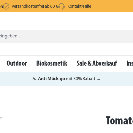
en
versandkostenfrei ab 60 €
Kontakt/Hilfe
Outdoor
Biokosmetik
Sale & Abverkauf
In
🦟
Anti Mück go
mit 30% Rabatt
→
Tomat