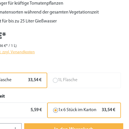
ger für kräftige Tomatenpflanzen
omatensorten während der gesamten Vegetationszeit
 für bis zu 25 Liter Gießwasser
€*
36 €* / 1 L)
t. zzgl. Versandkosten
ählen
lasche
33,54 €
1L Flasche
auswählen
eit
5,59 €
1x 6 Stück im Karton
33,54 €
 Anzahl: Gib den gewünschten Wert ein 