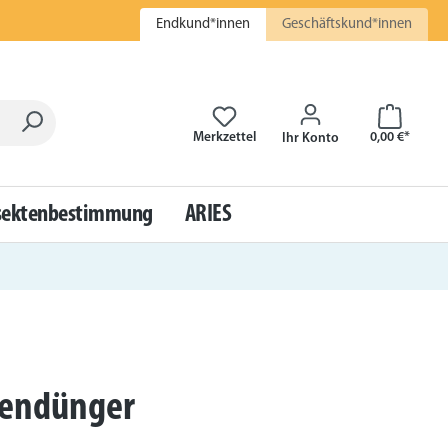
Endkund*innen
Geschäftskund*innen
Warenkor
Merkzettel
0,00 €*
Ihr Konto
sektenbestimmung
ARIES
endünger