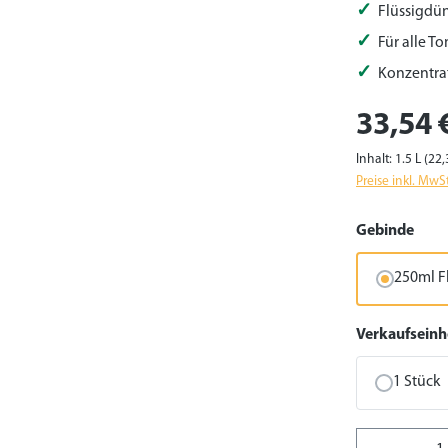
Flüssigdün
Für alle T
Konzentrat
33,54 
Inhalt:
1.5 L
(22,
Preise inkl. MwS
ausw
Gebinde
250ml F
Verkaufseinh
1 Stück
Produkt