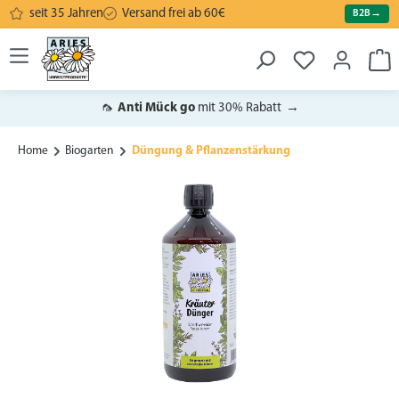
seit 35 Jahren
Versand frei ab 60€
B2B
→
alt springen
War
🦟
Anti Mück go
mit 30% Rabatt
→
Home
Biogarten
Düngung & Pflanzenstärkung
Bildergalerie überspringen