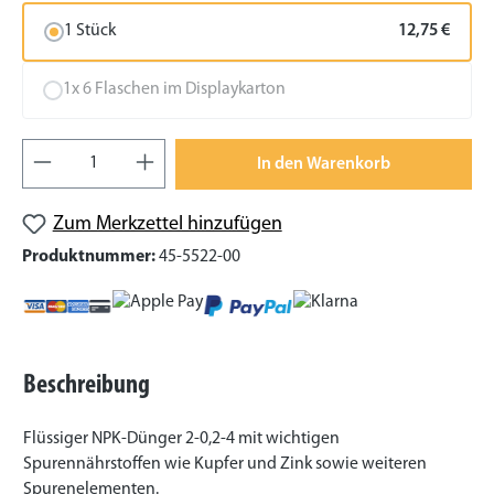
1 Stück
12,75 €
1x 6 Flaschen im Displaykarton
Produkt Anzahl: Gib den gewünschten Wert
In den Warenkorb
Zum Merkzettel hinzufügen
Produktnummer:
45-5522-00
Beschreibung
Flüssiger NPK-Dünger 2-0,2-4 mit wichtigen
Spurennährstoffen wie Kupfer und Zink sowie weiteren
Spurenelementen.