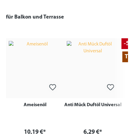
für Balkon und Terrasse
-5
Tip
Ameisenöl
Anti Mück Duftöl Universal
Durch
10,19 €*
6,29 €*